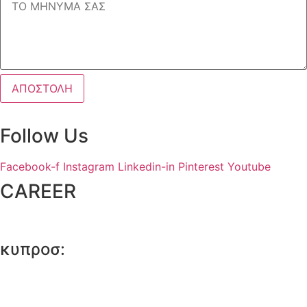
ΑΠΟΣΤΟΛΗ
Follow Us
Facebook-f
Instagram
Linkedin-in
Pinterest
Youtube
CAREER
Please send us your CV at: careers@tecsdesign.com
κυπροσ:
Περικλέους 24, Λευκωσία 1022,
Τηλ:
+357 99518339