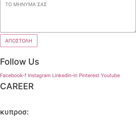
ΑΠΟΣΤΟΛΗ
Follow Us
Facebook-f
Instagram
Linkedin-in
Pinterest
Youtube
CAREER
Please send us your CV at: careers@tecsdesign.com
κυπροσ:
Περικλέους 24, Λευκωσία 1022,
Τηλ:
+357 99518339